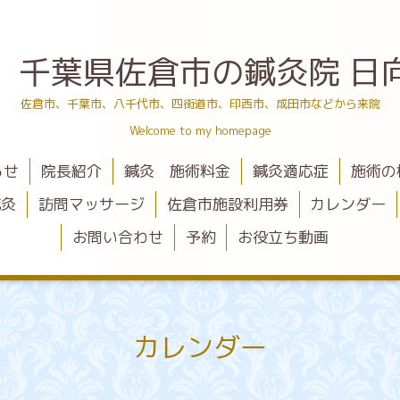
 千葉県佐倉市の鍼灸院 日
佐倉市、千葉市、八千代市、四街道市、印西市、成田市などから来院
Welcome to my homepage
らせ
院長紹介
鍼灸 施術料金
鍼灸適応症
施術の
鍼灸
訪問マッサージ
佐倉市施設利用券
カレンダー
お問い合わせ
予約
お役立ち動画
カレンダー