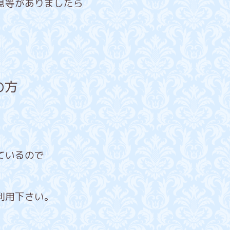
見等がありましたら
。
の方
ているので
利用下さい。