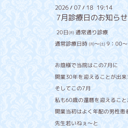
2026
07
18 19:14
/
/
7月診療日のお知ら
20日㈪ 通常通り診療
通常診療日時 ㈪～㈯ 9：00～
お陰様で当院はこの7月に
開業30年を迎えることが出来
そしてこの7月
私も60歳の還暦を迎えるこ
開業当初はよく年配の男性患
先生若いねぇ～と