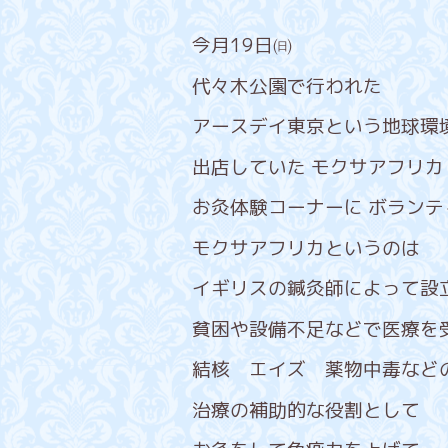
今月19日㈰
代々木公園で行われた
アースデイ東京という
地球環
出店していた モクサアフリカ
お灸体験コーナーに ボラン
モクサアフリカというのは
イギリスの鍼灸師によって設
貧困や設備不足などで医療を
結核 エイズ 薬物中毒など
治療の補助的な役割として