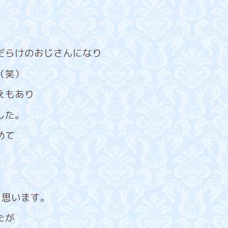
だらけのおじさんになり
（笑）
えもあり
した。
めて
と思います。
たが