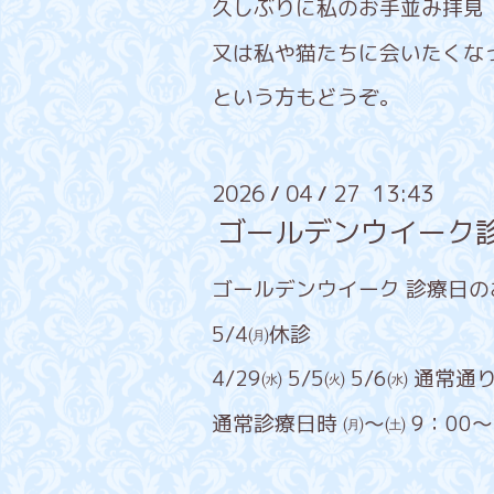
久しぶりに私のお手並み拝見
又は私や猫たちに会いたくな
という方もどうぞ。
2026
04
27 13:43
/
/
ゴールデンウイーク
ゴールデンウイーク 診療日の
5/4㈪休診
4/29㈬ 5/5㈫ 5/6㈬ 通常
通常診療日時 ㈪～㈯ 9：00～