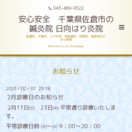
043-489-9322
安心安全 千葉県佐倉市の
鍼灸院 日向はり灸院
佐倉市、千葉市、八千代市、四街道市、印西市、成田市など
から来院
Welcome to my homepage
お知らせ
2023
02
07 23:18
/
/
2月診療日のお知らせ
2月11日㈯ 23日㈭ 平常通り診療いたしま
す。
平常診療日時 ㈪～㈯ 9：00～20：00