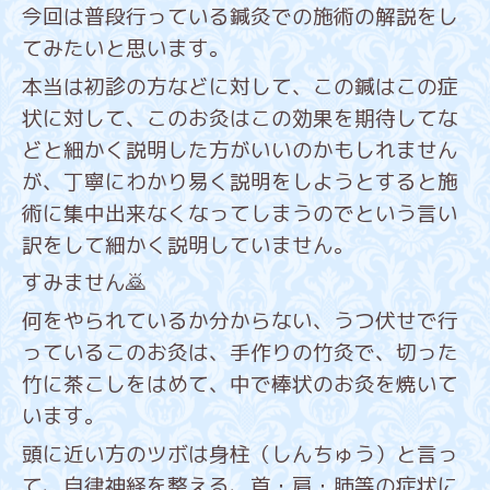
今回は普段行っている鍼灸での施術の解説をし
てみたいと思います。
本当は初診の方などに対して、この鍼はこの症
状に対して、このお灸はこの効果を期待してな
どと細かく説明した方がいいのかもしれません
が、丁寧にわかり易く説明をしようとすると施
術に集中出来なくなってしまうのでという言い
訳をして細かく説明していません。
すみません🙇
何をやられているか分からない、うつ伏せで行
っているこのお灸は、手作りの竹灸で、切った
竹に茶こしをはめて、中で棒状のお灸を焼いて
います。
頭に近い方のツボは身柱（しんちゅう）と言っ
て、自律神経を整える、首・肩・肺等の症状に