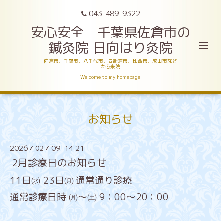
043-489-9322
安心安全 千葉県佐倉市の
鍼灸院 日向はり灸院
佐倉市、千葉市、八千代市、四街道市、印西市、成田市など
から来院
Welcome to my homepage
お知らせ
2026
02
09 14:21
/
/
2月診療日のお知らせ
11日㈬ 23日㈪ 通常通り診療
通常診療日時 ㈪～㈯ 9：00～20：00