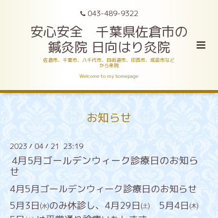
043-489-9322
安心安全 千葉県佐倉市の
鍼灸院 日向はり灸院
佐倉市、千葉市、八千代市、四街道市、印西市、成田市など
から来院
Welcome to my homepage
お知らせ
2023
04
21 23:19
/
/
4月5月ゴールデンウィーク診療日のお知ら
せ
4月5月ゴールデンウィーク診療日のお知らせ
5月3日㈬のみ休診し、4月29日㈯ 5月4日㈭