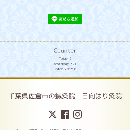
Counter
Today:
2
Yesterday:
321
Total:
376216
千葉県佐倉市の鍼灸院 日向はり灸院