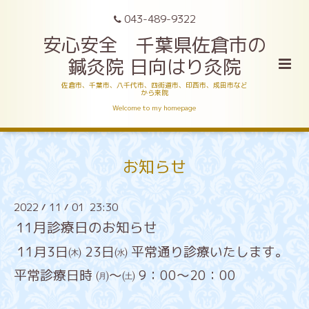
043-489-9322
安心安全 千葉県佐倉市の
鍼灸院 日向はり灸院
佐倉市、千葉市、八千代市、四街道市、印西市、成田市など
から来院
Welcome to my homepage
お知らせ
2022
11
01 23:30
/
/
11月診療日のお知らせ
11月3日㈭ 23日㈬ 平常通り診療いたします。
平常診療日時 ㈪～㈯ 9：00～20：00