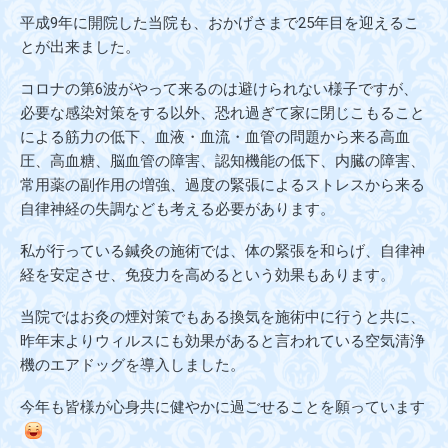
平成9年に開院した当院も、おかげさまで25年目を迎えるこ
とが出来ました。
コロナの第6波がやって来るのは避けられない様子ですが、
必要な感染対策をする以外、恐れ過ぎて家に閉じこもること
による筋力の低下、血液・血流・血管の問題から来る高血
圧、高血糖、脳血管の障害、認知機能の低下、内臓の障害、
常用薬の副作用の増強、過度の緊張によるストレスから来る
自律神経の失調なども考える必要があります。
私が行っている鍼灸の施術では、体の緊張を和らげ、自律神
経を安定させ、免疫力を高めるという効果もあります。
当院ではお灸の煙対策でもある換気を施術中に行うと共に、
昨年末よりウィルスにも効果があると言われている空気清浄
機のエアドッグを導入しました。
今年も皆様が心身共に健やかに過ごせることを願っています