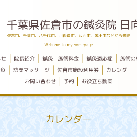
 千葉県佐倉市の鍼灸院 日
佐倉市、千葉市、八千代市、四街道市、印西市、成田市などから来院
Welcome to my homepage
らせ
院長紹介
鍼灸 施術料金
鍼灸適応症
施術の
鍼灸
訪問マッサージ
佐倉市施設利用券
カレンダー
お問い合わせ
予約
お役立ち動画
カレンダー