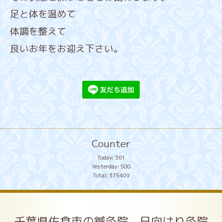
足と体を温めて
体調を整えて
良いお年をお迎え下さい。
Counter
Today:
361
Yesterday:
500
Total:
375409
千葉県佐倉市の鍼灸院 日向はり灸院