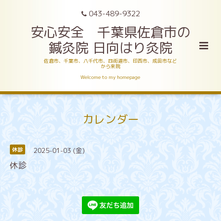
043-489-9322
安心安全 千葉県佐倉市の
鍼灸院 日向はり灸院
佐倉市、千葉市、八千代市、四街道市、印西市、成田市など
から来院
Welcome to my homepage
カレンダー
2025-01-03 (金)
休診
休診