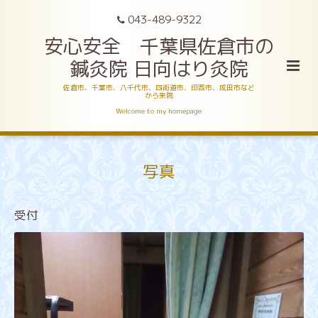
043-489-9322
安心安全 千葉県佐倉市の
鍼灸院 日向はり灸院
佐倉市、千葉市、八千代市、四街道市、印西市、成田市など
から来院
Welcome to my homepage
写真
受付